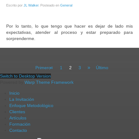
Escrito por
JL Walker
. Posteado en
General
Por lo tanto, lo que tengo que hacer es dejar de lado mis
expectativas, atender al proceso y estar preparado para
sorprenderme.
comentari
más
«
»
Primero
1
2
3
Último
Switch to Desktop Version
Powered by
Warp Theme Framework
Inicio
La Invitación
Enfoque Metodológico
Clientes
Artículos
Formación
Contacto