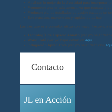
Movilizan lo mejor de la diversidad para incorporar t
Promueven una mirada apreciativa que rescata lo que
Producen planes detallados de acción basados en un 
Son prácticos, económicos y rápidos de aplicar
Las tres que este consultor utiliza con mayor frecuencia so
Tecnología de Espacio Abierto
(ver y/o bajar defin
World Café
(ver y/o bajar definición
aquí
)
Indagación Apreciativa
(ver y/o bajar definición
aqu
Contacto
JL
en Acción