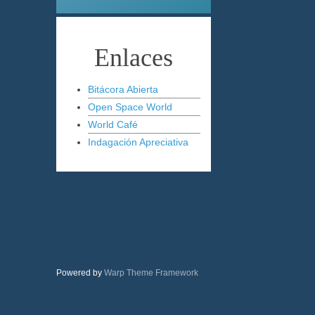
Enlaces
Bitácora Abierta
Open Space World
World Café
Indagación Apreciativa
Powered by
Warp Theme Framework