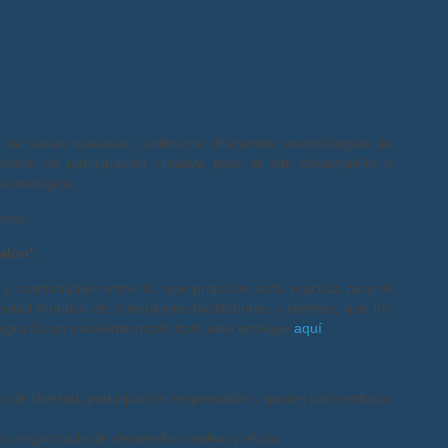
 de varias maneras, sutilmente diferentes: metodologías de
todos de participación creativa para el alto desempeño o
estratégica.
como:
alón”.
 combinables entre sí, que propician esta práctica para el
dad mundial de consultores-facilitadores y clientes, que los
ntegra de un excelente modo todo este enfoque
aquí
.
s de libertad, participación responsable y pasión para enfocar
to organizado de desarrollo creativo y eficaz