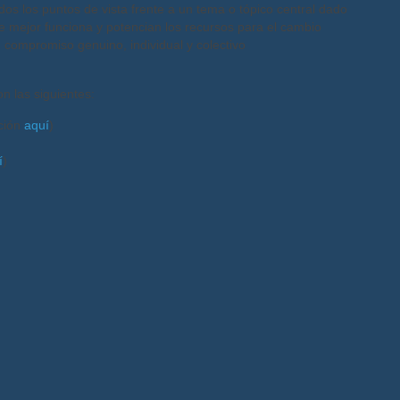
odos los puntos de vista frente a un tema o tópico central dado
 mejor funciona y potencian los recursos para el cambio
compromiso genuino, individual y colectivo
n las siguientes:
ición
aquí
)
í
)