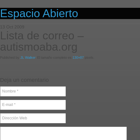
Espacio Abierto
13
Oct
2009
Lista de correo –
autismoaba.org
Published by
JL Walker
. El tamaño completo es
130×87
pixels.
Deja un comentario