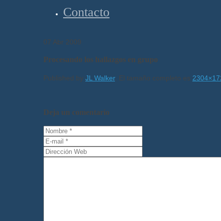
Contacto
07
Abr
2009
Procesando los hallazgos en grupo
Published by
JL Walker
. El tamaño completo es
2304×17
Deja un comentario