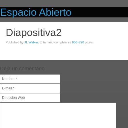
Espacio Abierto
Diapositiva2
Published by
JL Walker
. El tamaño completo es
960×720
pixels.
Deja un comentario