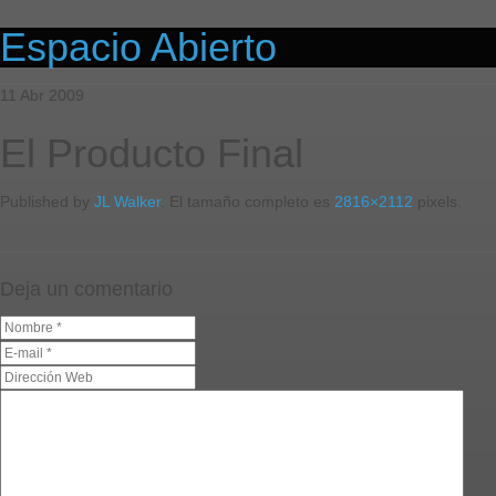
Espacio Abierto
11
Abr
2009
El Producto Final
Published by
JL Walker
. El tamaño completo es
2816×2112
pixels.
Deja un comentario